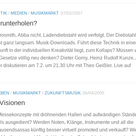
TIK
/
MEDIEN
/
MUSIKMARKT
07/02/2007
 runterholen?
rosmith, Abba nicht. Ladendiebstahl wird verfolgt. Der Diebstahl
st ganz langsam. Musik-Downloads. Führt diese Technik in eine
nft in der individuellen Kreativität liegt, zum Kollaps? Müssen 
 Gesetze völlig neu denken? Dieter Gorny, Heinz Rudolf Kunze,
er diskutieren am 7.2. um 21.30 Uhr mit Theo Geißler. Live auf
EBEN
/
MUSIKMARKT
/
ZUKUNFTSMUSIK
06/04/2005
Visionen
Messekonzepte mit dröhnenden Hallen und aufwändigen Stände
s ausgedient? Werden Noten, Klänge, Instrumente und all die
ausendsassas künftig besser virtuell promoted und verkauft? W