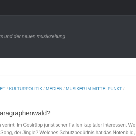
s und der neuen musikzeitung
NET
/
KULTURPOLITIK
/
MEDIEN
/
MUSIKER IM MITTELPUNKT
/
Paragraphenwald?
verirrt: Im Gestrüpp juristischer Fallen kapitaler Interessen. W
r Song, der Jingle? Welches Schutzbedürfnis hat das Notenbild,