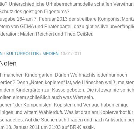
retto? Unterschiedliche Urheberrechtsmodelle schaffen Verwirru
 Schutz des geistigen Eigentums?
Ausgabe 164 am 7. Februar 2013 der streitbare Komponist Morit
retern von GEMA und Piratenpartei, dazu gibt es live unverfängl
eration: Marlen Reichert und Theo Geißler.
N
/
KULTURPOLITIK
/
MEDIEN
13/01/2011
 Noten
rch manchen Kindergarten. Dürfen Weihnachtslieder nur noch
den? Denn „Noten kopieren“ ist, wie Hänschen weiß, meisten
n denn Kindergärten zur Kasse gebeten. Die ist zwar nie so richt
ollten einem schließlich auch was Wert sein.
chen“ der Komponisten, Kopisten und Verlage haben einige
einiges und wittern Wählerduft. Was ist dran am Kopierverbot für
chadet es. Auf die Suche nach Fragen und nach Antworten beg
am 13. Januar 2011 um 21:03 auf BR-Klassik.