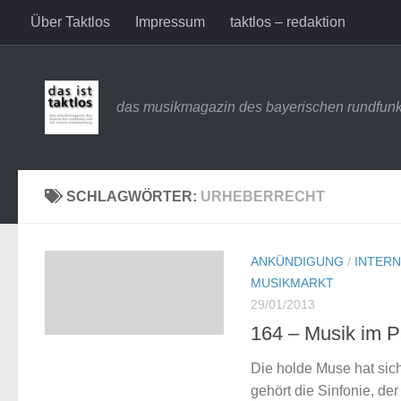
Über Taktlos
Impressum
taktlos – redaktion
Zum Inhalt springen
das musikmagazin des bayerischen rundfunk
SCHLAGWÖRTER:
URHEBERRECHT
ANKÜNDIGUNG
/
INTER
MUSIKMARKT
29/01/2013
164 – Musik im 
Die holde Muse hat sich 
gehört die Sinfonie, de