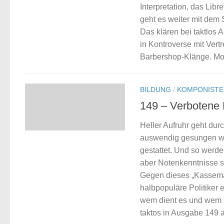
Interpretation, das Lib
geht es weiter mit dem
Das klären bei taktlos 
in Kontroverse mit Vert
Barbershop-Klänge. Mod
BILDUNG
/
KOMPONISTE
149 – Verbotene
Heller Aufruhr geht du
auswendig gesungen wer
gestattet. Und so werde
aber Notenkenntnisse s
Gegen dieses „Kassema
halbpopuläre Politiker 
wem dient es und wem s
taktos in Ausgabe 149 