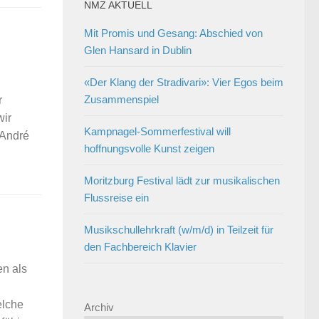
NMZ AKTUELL
Mit Promis und Gesang: Abschied von
Glen Hansard in Dublin
«Der Klang der Stradivari»: Vier Egos beim
Zusammenspiel
r
wir
Kampnagel-Sommerfestival will
 André
hoffnungsvolle Kunst zeigen
Moritzburg Festival lädt zur musikalischen
Flussreise ein
Musikschullehrkraft (w/m/d) in Teilzeit für
den Fachbereich Klavier
n als
elche
Archiv