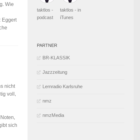
ng. Wie
taktlos -
taktlos - in
podcast
iTunes
z Eggert
iche
PARTNER
BR-KLASSIK
Jazzzeitung
s nicht
Lernradio Karlsruhe
ig voll,
nmz
nmzMedia
 Noten,
ibt sich