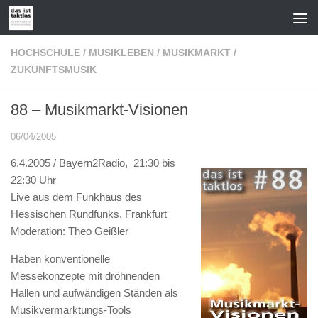
Zum Inhalt springen
HOCHSCHULE
/
MUSIKLEBEN
/
MUSIKMARKT
/
ZUKUNFTSMUSIK
88 – Musikmarkt-Visionen
06/04/2005
6.4.2005 / Bayern2Radio, 21:30 bis
22:30 Uhr
Live aus dem Funkhaus des
Hessischen Rundfunks, Frankfurt
Moderation: Theo Geißler
Haben konventionelle
Messekonzepte mit dröhnenden
Hallen und aufwändigen Ständen als
Musikvermarktungs-Tools