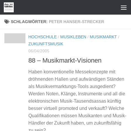
Zum Inhalt springen
SCHLAGWÖRTER:
PETER HANSER-STRECKER
HOCHSCHULE
/
MUSIKLEBEN
/
MUSIKMARKT
/
ZUKUNFTSMUSIK
06/04/2005
88 – Musikmarkt-Visionen
Haben konventionelle Messekonzepte mit
dröhnenden Hallen und aufwändigen Ständen
als Musikvermarktungs-Tools ausgedient?
Werden Noten, Klänge, Instrumente und all die
elektronischen Musik-Tausendsassas künftig
besser virtuell promoted und verkauft? Welche
Qualifikationen müssen Musikanten und Musik-
Händler der Zukunft haben, um zukunftsfähig
zu sein?