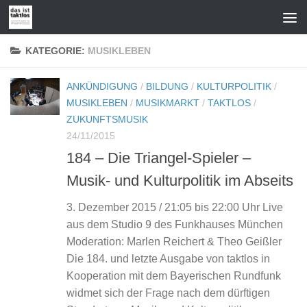
Zum Inhalt springen
KATEGORIE:
MUSIKLEBEN
ANKÜNDIGUNG
/
BILDUNG
/
KULTURPOLITIK
/
MUSIKLEBEN
/
MUSIKMARKT
/
TAKTLOS
/
ZUKUNFTSMUSIK
24/11/2015
184 – Die Triangel-Spieler –
Musik- und Kulturpolitik im Abseits
3. Dezember 2015 / 21:05 bis 22:00 Uhr Live
aus dem Studio 9 des Funkhauses München
Moderation: Marlen Reichert & Theo Geißler
Die 184. und letzte Ausgabe von taktlos in
Kooperation mit dem Bayerischen Rundfunk
widmet sich der Frage nach dem dürftigen