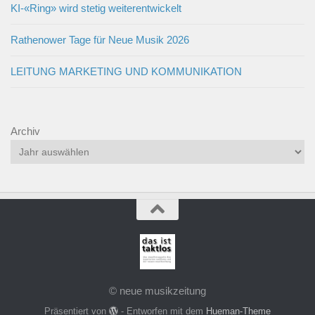
KI-«Ring» wird stetig weiterentwickelt
Rathenower Tage für Neue Musik 2026
LEITUNG MARKETING UND KOMMUNIKATION
Archiv
© neue musikzeitung
Präsentiert von
- Entworfen mit dem
Hueman-Theme