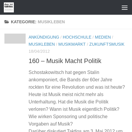
Zum Inhalt springen
KATEGORIE:
MUSIKLEBEN
ANKÜNDIGUNG
/
HOCHSCHULE
/
MEDIEN
/
MUSIKLEBEN
/
MUSIKMARKT
/
ZUKUNFTSMUSIK
18/04/2012
160 – Musik Macht Politik
Schostakowitsch hat gegen Stalin
ankomponiert, die Bands der 60er Jahre
rockten für eine Revolution und was ist heute?
Heute ist Musik meist nicht mehr als
Unterhaltung. Hat die Musik die Politik
verloren? Wann ist Musik eigentlich Politik?
Wie wirken Sponsoring und politische
Vorgaben auf Musik?
Darüber diskutiert Taktlos am 3. Mai 2012 um