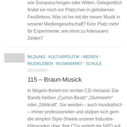
wie Donaueschingen oder Witten. Gelegentlich
findet sie noch ein Plätzchen in gehobenen
Feuilletons: Was ist los mit der neuen Musik in
unserer Mediengesellschaft? Kein Platz mehr
für Experimente, wie einst zu Adenauers
Zeiten?
BILDUNG
/
KULTURPOLITIK
/
MEDIEN
/
MUSIKLEBEN
/
MUSIKMARKT
/
SCHULE
10/10/2007
115 – Braun-Musick
In Mügeln floriert ein rechter CD-Versand. Die
Bands heißen „Cyclon-Beatz“ „Sturmwehr“
oder „Störkraft“. Sie werden – auch musikalisch
– immer professioneller und stülpen sich gern
die simplen Style-Sheets unserer Industrie-
Hitparaden über. Ihre CDs verteilt die NPD auf