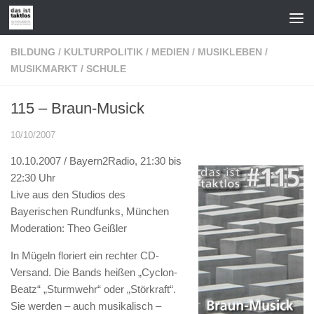
Zum Inhalt springen
BILDUNG
/
KULTURPOLITIK
/
MEDIEN
/
MUSIKLEBEN
/
MUSIKMARKT
/
SCHULE
115 – Braun-Musick
10/10/2007
10.10.2007 / Bayern2Radio, 21:30 bis
22:30 Uhr
Live aus den Studios des
Bayerischen Rundfunks, München
Moderation: Theo Geißler
In Mügeln floriert ein rechter CD-
Versand. Die Bands heißen „Cyclon-
Beatz“ „Sturmwehr“ oder „Störkraft“.
Sie werden – auch musikalisch –