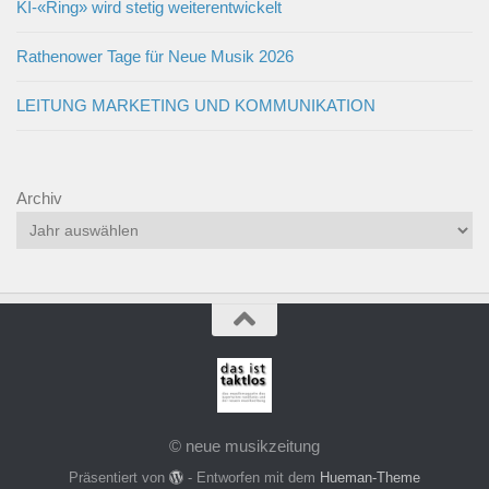
KI-«Ring» wird stetig weiterentwickelt
Rathenower Tage für Neue Musik 2026
LEITUNG MARKETING UND KOMMUNIKATION
Archiv
© neue musikzeitung
Präsentiert von
- Entworfen mit dem
Hueman-Theme