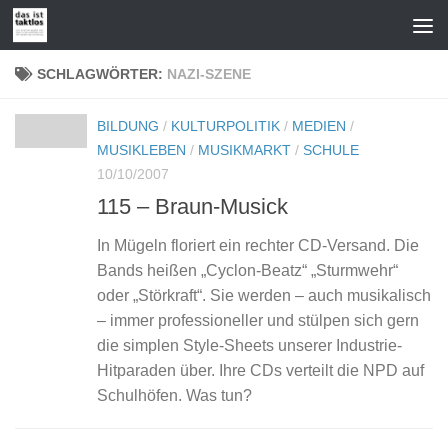
Zum Inhalt springen
SCHLAGWÖRTER:
NAZI-SZENE
BILDUNG
/
KULTURPOLITIK
/
MEDIEN
/
MUSIKLEBEN
/
MUSIKMARKT
/
SCHULE
10/10/2007
115 – Braun-Musick
In Mügeln floriert ein rechter CD-Versand. Die
Bands heißen „Cyclon-Beatz“ „Sturmwehr“
oder „Störkraft“. Sie werden – auch musikalisch
– immer professioneller und stülpen sich gern
die simplen Style-Sheets unserer Industrie-
Hitparaden über. Ihre CDs verteilt die NPD auf
Schulhöfen. Was tun?