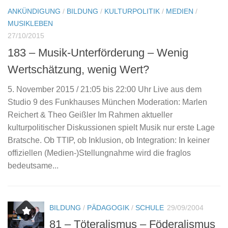
ANKÜNDIGUNG
/
BILDUNG
/
KULTURPOLITIK
/
MEDIEN
/
/
A
MUSIKLEBEN
1
27/10/2015
F
183 – Musik-Unterförderung – Wenig
8.
Wertschätzung, wenig Wert?
F
5. November 2015 / 21:05 bis 22:00 Uhr Live aus dem
G
Studio 9 des Funkhauses München Moderation: Marlen
Eu
Reichert & Theo Geißler Im Rahmen aktueller
n
Er
kulturpolitischer Diskussionen spielt Musik nur erste Lage
au
Bratsche. Ob TTIP, ob Inklusion, ob Integration: In keiner
offiziellen (Medien-)Stellungnahme wird die fraglos
bedeutsame...
BILDUNG
/
PÄDAGOGIK
/
SCHULE
29/09/2004
81 – Töteralismus – Föderalismus