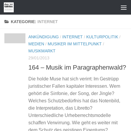
Zum Inhalt springen
KATEGORIE:
INTERNET
ANKÜNDIGUNG
/
INTERNET
/
KULTURPOLITIK
/
MEDIEN
/
MUSIKER IM MITTELPUNKT
/
MUSIKMARKT
29/01/2013
164 – Musik im Paragraphenwald?
Die holde Muse hat sich verirrt: Im Gestrüpp
juristischer Fallen kapitaler Interessen. Wem
gehört die Sinfonie, der Song, der Jingle?
Welches Schutzbedürfnis hat das Notenbild,
die Interpretation, das Libretto?
Unterschiedliche Urheberrechtsmodelle
schaffen Verwirrung. Wie geht es weiter mit
dem Schutz des geistigen Eigentums?