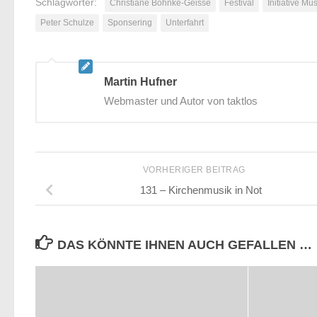
Schlagwörter:
Christiane Böhnke-Geisse
Festival
Initiative Mus
Peter Schulze
Sponsering
Unterfahrt
Martin Hufner
Webmaster und Autor von taktlos
VORHERIGER BEITRAG
131 – Kirchenmusik in Not
DAS KÖNNTE IHNEN AUCH GEFALLEN …