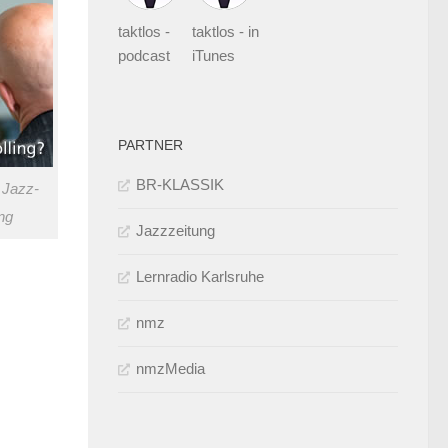
taktlos -
taktlos - in
podcast
iTunes
PARTNER
BR-KLASSIK
- Jazz-
ng
Jazzzeitung
Lernradio Karlsruhe
nmz
nmzMedia