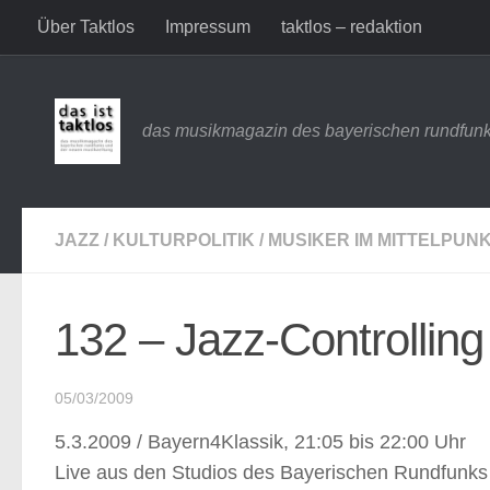
Über Taktlos
Impressum
taktlos – redaktion
Zum Inhalt springen
das musikmagazin des bayerischen rundfunk
JAZZ
/
KULTURPOLITIK
/
MUSIKER IM MITTELPUN
132 – Jazz-Controlling
05/03/2009
5.3.2009 / Bayern4Klassik, 21:05 bis 22:00 Uhr
Live aus den Studios des Bayerischen Rundfunks