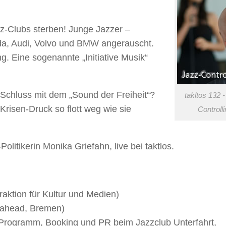
z-Clubs sterben! Junge Jazzer –
da, Audi, Volvo und BMW angerauscht.
g. Eine sogenannte „Initiative Musik“
st Schluss mit dem „Sound der Freiheit“?
takltos 132 
Krisen-Druck so flott weg wie sie
Controlli
itikerin Monika Griefahn, live bei taktlos.
aktion für Kultur und Medien)
zzahead, Bremen)
r Programm, Booking und PR beim Jazzclub Unterfahrt,