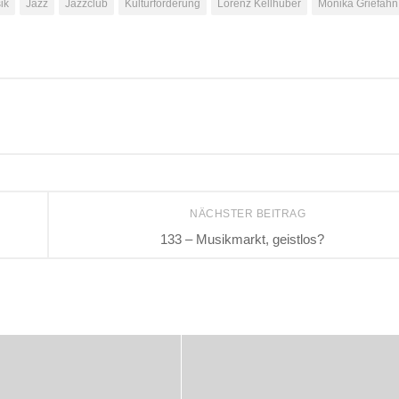
ik
Jazz
Jazzclub
Kulturförderung
Lorenz Kellhuber
Monika Griefahn
NÄCHSTER BEITRAG
133 – Musikmarkt, geistlos?