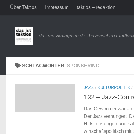
Über Taktlos
Impressum
taktlos – redaktion
Zum Inhalt springen
das musikmagazin des bayerischen rundfunk
SCHLAGWÖRTER:
SPONSERING
JAZZ
/
KULTURPOLITIK
/
132 – Jazz-Contro
Das Gewimmer war anhal
Der Jazz verhungert! D
Hilfslieferungen und sa
wirtschaftspolitisch mit 