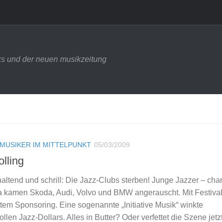
s und der neuen musikzeitung
MUSIKER IM MITTELPUNKT
05/03/2009
lling
tend und schrill: Die Jazz-Clubs sterben! Junge Jazzer – cha
a kamen Skoda, Audi, Volvo und BMW angerauscht. Mit Festival
ttem Sponsoring. Eine sogenannte „Initiative Musik“ winkte
tollen Jazz-Dollars. Alles in Butter? Oder verfettet die Szene jetzt