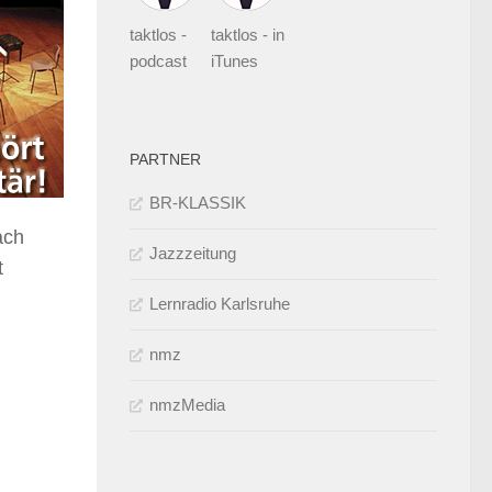
taktlos -
taktlos - in
podcast
iTunes
PARTNER
BR-KLASSIK
ach
Jazzzeitung
t
Lernradio Karlsruhe
nmz
nmzMedia