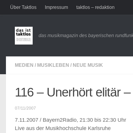
Über Taktlos
Impressum
taktlos – redaktion
Zum Inhalt springen
das musikmagazin des bayerischen rundfunk
MEDIEN
/
MUSIKLEBEN
/
NEUE MUSIK
116 – Unerhört elitär 
07/11/2007
7.11.2007 / Bayern2Radio, 21:30 bis 22:30 Uhr
Live aus der Musikhochschule Karlsruhe