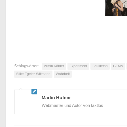
Schlagwörter:
Armin Köhler
Experiment
Feuilleton
GEMA
Silke Egeler-Wittmann
Wahrheit
Martin Hufner
Webmaster und Autor von taktlos