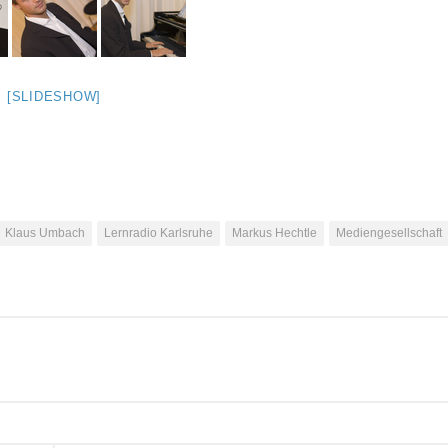
[SLIDESHOW]
Klaus Umbach
Lernradio Karlsruhe
Markus Hechtle
Mediengesellschaft