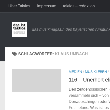
Über Taktlos
Impressum
taktlos – redaktion
Zum Inhalt springen
das musikmagazin des bayerischen rundfunk
SCHLAGWÖRTER:
KLAUS UMBACH
MEDIEN
/
MUSIKLEBEN
/
116 – Unerhört el
Den zeitgenössischen Ra
versammeln sich – von a
Donaueschingen oder Wi
Feuilletons: Was ist lo