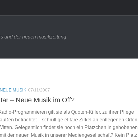
s und der neuen musikzeitung
NEUE MUSIK
07/11/2007
itär – Neue Musik im Off?
dio-Programmieren gilt sie als Quoten-Killer, zu ihrer Pflege
ußen betrachtet – schrullige elitäre Zirkel an entlegenen Orten
tten. Gelegentlich findet sie noch ein Plätzchen in gehobenen
s mit der neuen Musik in unserer Mediengesellschaft? Kein Plat