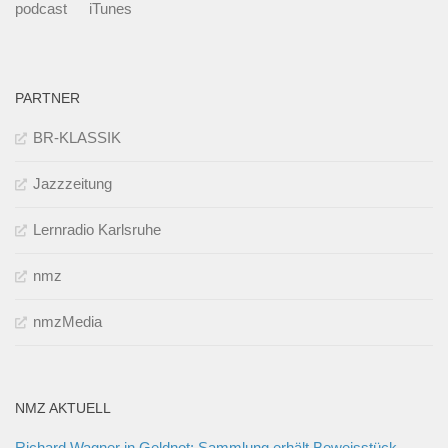
podcast
iTunes
PARTNER
BR-KLASSIK
Jazzzeitung
Lernradio Karlsruhe
nmz
nmzMedia
NMZ AKTUELL
Richard Wagner in Geldnot: Sammlung erhält Beweisstück