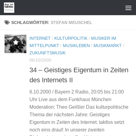
Zum Inhalt springen
SCHLAGWÖRTER:
STEFAN MEUSCHEL
INTERNET
/
KULTURPOLITIK
/
MUSIKER IM
MITTELPUNKT
/
MUSIKLEBEN
/
MUSIKMARKT
/
ZUKUNFTSMUSIK
06/10/2000
34 – Geistiges Eigentum in Zeiten
des Internets II
6.10.2000 / Bayern 2 Radio, 20:05 bis 21:00
Uhr Live aus dem Funkhaus München
Moderation: Theo Geißler Das kulturpolitische
Thema der nächsten Jahre: Geistiges
Eigentum in Zeiten des Internet. taktlos setzt
noch eins drauf: In unserer zweiten