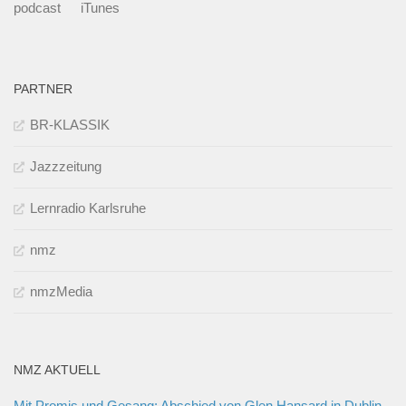
podcast
iTunes
PARTNER
BR-KLASSIK
Jazzzeitung
Lernradio Karlsruhe
nmz
nmzMedia
NMZ AKTUELL
Mit Promis und Gesang: Abschied von Glen Hansard in Dublin