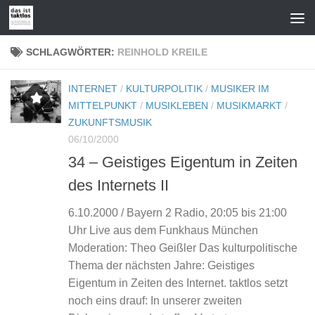
Zum Inhalt springen
SCHLAGWÖRTER:
REINHOLD KREILE
INTERNET
/
KULTURPOLITIK
/
MUSIKER IM
MITTELPUNKT
/
MUSIKLEBEN
/
MUSIKMARKT
/
ZUKUNFTSMUSIK
06/10/2000
34 – Geistiges Eigentum in Zeiten
des Internets II
6.10.2000 / Bayern 2 Radio, 20:05 bis 21:00
Uhr Live aus dem Funkhaus München
Moderation: Theo Geißler Das kulturpolitische
Thema der nächsten Jahre: Geistiges
Eigentum in Zeiten des Internet. taktlos setzt
noch eins drauf: In unserer zweiten