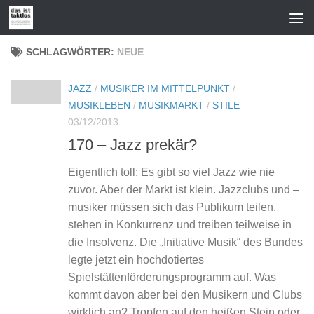
Zum Inhalt springen
SCHLAGWÖRTER:
NEUE
JAZZ
/
MUSIKER IM MITTELPUNKT
/
MUSIKLEBEN
/
MUSIKMARKT
/
STILE
03/12/2013
170 – Jazz prekär?
Eigentlich toll: Es gibt so viel Jazz wie nie
zuvor. Aber der Markt ist klein. Jazzclubs und –
musiker müssen sich das Publikum teilen,
stehen in Konkurrenz und treiben teilweise in
die Insolvenz. Die „Initiative Musik“ des Bundes
legte jetzt ein hochdotiertes
Spielstättenförderungsprogramm auf. Was
kommt davon aber bei den Musikern und Clubs
wirklich an? Tropfen auf den heißen Stein oder