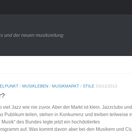
s und der neuen musikzeitung
TELPUNKT
/
MUSIKLEBEN
/
MUSIKMARKT
/
STILE
03/12/2013
r?
so viel Jazz wie nie zuvor. Aber der Markt ist klein. Jazzclubs und
 Publikum teilen, stehen in Konkurrenz und treiben teilweise i
ve Musik“ des Bundes legte jetzt ein hochdotiertes
sprogramm auf. Was kommt davon aber bei den Musikern und Cl