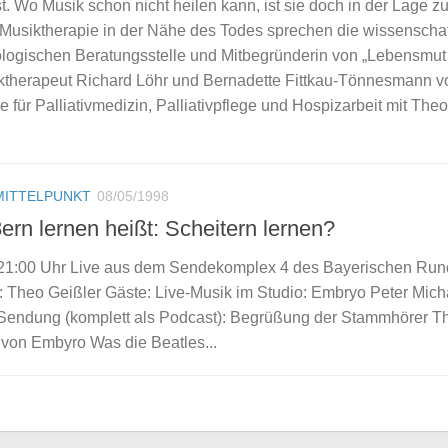
t. Wo Musik schon nicht heilen kann, ist sie doch in der Lage zu
 Musiktherapie in der Nähe des Todes sprechen die wissenschaf
ologischen Beratungsstelle und Mitbegründerin von „Lebensmut 
iktherapeut Richard Löhr und Bernadette Fittkau-Tönnesmann v
für Palliativmedizin, Palliativpflege und Hospizarbeit mit Theo
MITTELPUNKT
08/05/1998
rn lernen heißt: Scheitern lernen?
s 21:00 Uhr Live aus dem Sendekomplex 4 des Bayerischen Run
 Theo Geißler Gäste: Live-Musik im Studio: Embryo Peter Mich
Sendung (komplett als Podcast): Begrüßung der Stammhörer T
 von Embyro Was die Beatles...