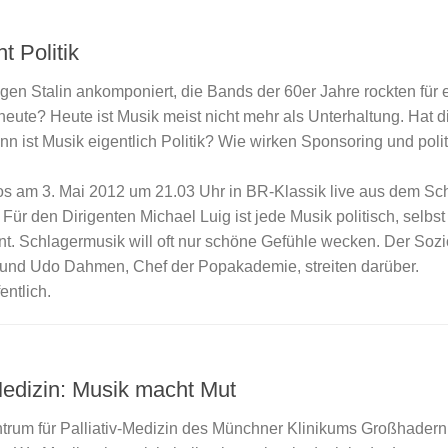
 Politik
en Stalin ankomponiert, die Bands der 60er Jahre rockten für 
heute? Heute ist Musik meist nicht mehr als Unterhaltung. Hat d
ann ist Musik eigentlich Politik? Wie wirken Sponsoring und poli
los am 3. Mai 2012 um 21.03 Uhr in BR-Klassik live aus dem Sc
 Für den Dirigenten Michael Luig ist jede Musik politisch, selbs
nnt. Schlagermusik will oft nur schöne Gefühle wecken. Der Soz
 und Udo Dahmen, Chef der Popakademie, streiten darüber.
entlich.
edizin: Musik macht Mut
ntrum für Palliativ-Medizin des Münchner Klinikums Großhadern 