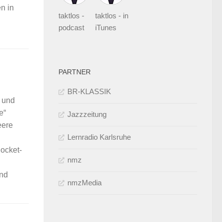
n in
taktlos -
taktlos - in
podcast
iTunes
PARTNER
BR-KLASSIK
t und
e“
Jazzzeitung
eere
Lernradio Karlsruhe
ocket-
nmz
und
nmzMedia