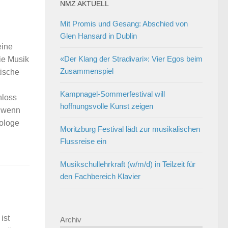
NMZ AKTUELL
Mit Promis und Gesang: Abschied von
Glen Hansard in Dublin
eine
«Der Klang der Stradivari»: Vier Egos beim
ie Musik
Zusammenspiel
tische
Kampnagel-Sommerfestival will
hloss
hoffnungsvolle Kunst zeigen
t wenn
iologe
Moritzburg Festival lädt zur musikalischen
Flussreise ein
Musikschullehrkraft (w/m/d) in Teilzeit für
den Fachbereich Klavier
ist
Archiv