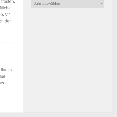
 trösten,
tliche
e. V.“
on der
dfunks
ael
heo