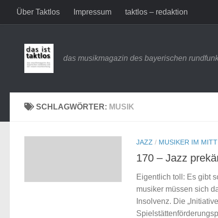
Über Taktlos
Impressum
taktlos – redaktion
Zum Inhalt springen
das musikmagazin des bayerischen rundfunk
SCHLAGWÖRTER:
MUSIK
JAZZ
/
MUSIKER IM MIT
170 – Jazz prekä
Eigentlich toll: Es gibt 
musiker müssen sich das
Insolvenz. Die „Initiati
Spielstättenförderung