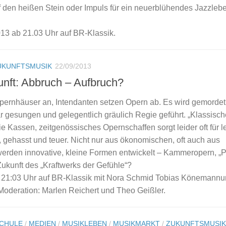
f den heißen Stein oder Impuls für ein neuerblühendes Jazzlebe
013 ab 21.03 Uhr auf BR-Klassik.
UKUNFTSMUSIK
22/09/2013
nft: Abbruch – Aufbruch?
 Opernhäuser an, Intendanten setzen Opern ab. Es wird gemorde
ar gesungen und gelegentlich gräulich Regie geführt. „Klassisch
e Kassen, zeitgenössisches Opernschaffen sorgt leider oft für l
t, gehasst und teuer. Nicht nur aus ökonomischen, oft auch aus
erden innovative, kleine Formen entwickelt – Kammeropern, „P
 Zukunft des „Kraftwerks der Gefühle“?
 21:03 Uhr auf BR-Klassik mit Nora Schmid Tobias Könemann
deration: Marlen Reichert und Theo Geißler.
CHULE
/
MEDIEN
/
MUSIKLEBEN
/
MUSIKMARKT
/
ZUKUNFTSMUSIK