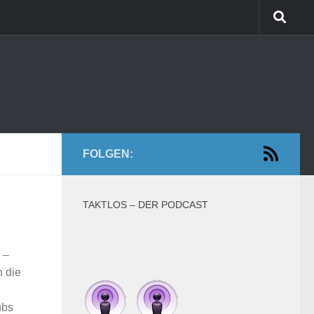
FOLGEN:
TAKTLOS – DER PODCAST
 –
n die
ubs