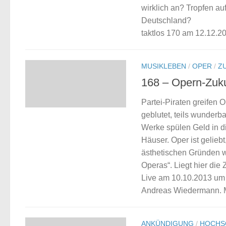
wirklich an? Tropfen au
Deutschland?
taktlos 170 am 12.12.2
MUSIKLEBEN
/
OPER
/
Z
168 – Opern-Zuku
Partei-Piraten greifen
geblutet, teils wunderb
Werke spülen Geld in di
Häuser. Oper ist gelieb
ästhetischen Gründen w
Operas“. Liegt hier die
Live am 10.10.2013 um
Andreas Wiedermann. Mo
ANKÜNDIGUNG
/
HOCHS