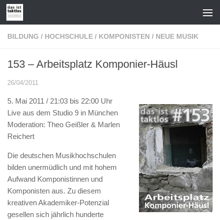
Zum Inhalt springen
BILDUNG
/
HOCHSCHULE
/
KOMPONISTEN
/
NEUE MUSIK
153 – Arbeitsplatz Komponier-Häusl
26/04/2011
5. Mai 2011 / 21:03 bis 22:00 Uhr
Live aus dem Studio 9 in München
Moderation: Theo Geißler & Marlen
Reichert
Die deutschen Musikhochschulen
bilden unermüdlich und mit hohem
Aufwand Komponistinnen und
Komponisten aus. Zu diesem
kreativen Akademiker-Potenzial
gesellen sich jährlich hunderte