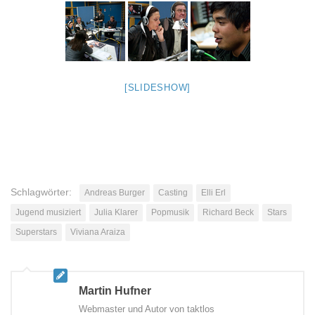
[SLIDESHOW]
Schlagwörter:
Andreas Burger
Casting
Elli Erl
Jugend musiziert
Julia Klarer
Popmusik
Richard Beck
Stars
Superstars
Viviana Araiza
Martin Hufner
Webmaster und Autor von taktlos