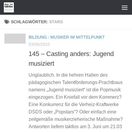
Zum Inhalt springen
SCHLAGWÖRTER:
STARS
BILDUNG
/
MUSIKER IM MITTELPUNKT
03/06/2010
145 – Casting anders: Jugend
musiziert
Unglaublich. In die hehren Hallen des
pädagogischen Talentförderungs-Prachtbaus
namens „Jugend musiziert“ ist die Popmusik
eingezogen. Ein Kniefall vor dem Kommerz?
Eine Konkurrenz für die Verheiz-Kraftwerke
DSDS oder „Popstars“? Oder einfach eine
zeitgemäße musikerzieherische Maßnahme?
Antworten liefern taktlos am 3. Juni um 21.03