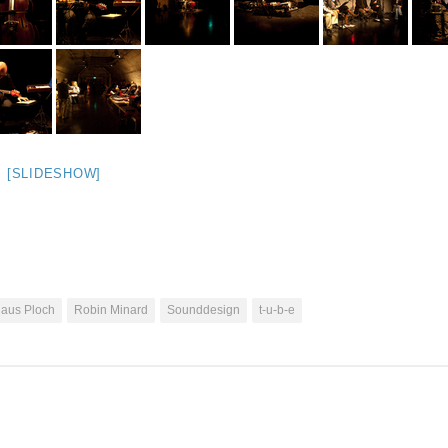
[SLIDESHOW]
laus Ploch
Robin Minard
Sounddesign
t-u-b-e