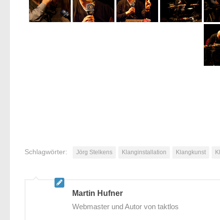
Schlagwörter:
Jörg Stelkens
Klanginstallation
Klangkunst
K
Martin Hufner
Webmaster und Autor von taktlos