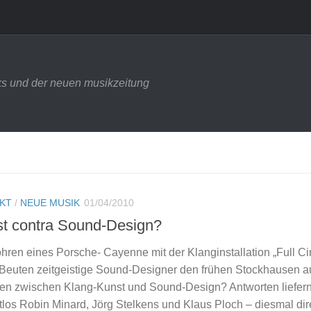
s und der neuen musikzeitung
NKT
/
NEUE MUSIK
01/04/2010
st contra Sound-Design?
ren eines Porsche- Cayenne mit der Klanginstallation „Full Ci
euten zeitgeistige Sound-Designer den frühen Stockhausen a
llen zwischen Klang-Kunst und Sound-Design? Antworten liefern
los Robin Minard, Jörg Stelkens und Klaus Ploch – diesmal dir