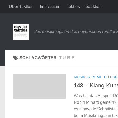
Über Taktlos
Impressum
taktlos – redaktion
Zum Inhalt springen
das musikmagazin des bayerischen rundfunk
SCHLAGWÖRTER:
T-U-B-E
MUSIKER IM MITTELPU
143 – Klang-Kun
Was hat das Auspuff-Röh
Robin Minard gemein? B
es sinnvolle Schnittste
beim Musikmagazin takt