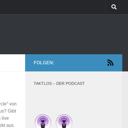
FOLGEN:
TAKTLOS – DER PODCAST
rcle“ von
us? Gibt
 live
ekt aus