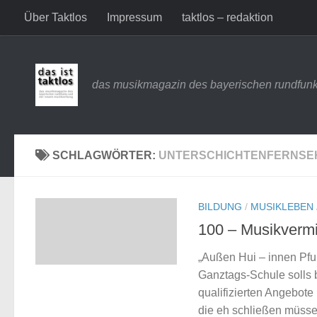
Über Taktlos
Impressum
taktlos – redaktion
Zum Inhalt springen
das musikmagazin des bayerischen rundfunk
SCHLAGWÖRTER:
UNTERSCHICHTENFERNSE
BILDUNG
/
MUSIKLEBEN
100 – Musikvermi
„Außen Hui – innen Pfu
Ganztags-Schule solls 
qualifizierten Angebote
die eh schließen müssen