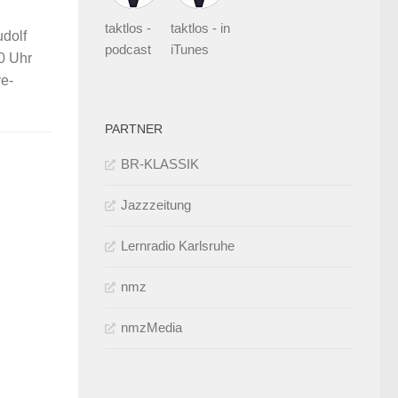
taktlos -
taktlos - in
udolf
podcast
iTunes
0 Uhr
ve-
PARTNER
BR-KLASSIK
Jazzzeitung
Lernradio Karlsruhe
nmz
nmzMedia