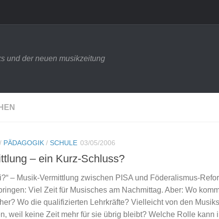
s und der neuen musikzeitung
HEN
/
PÄDAGOGIK
/
SCHULE
03/05/2006
ttlung – ein Kurz-Schluss?
i?“ – Musik-Vermittlung zwischen PISA und Föderalismus-Refo
bringen: Viel Zeit für Musisches am Nachmittag. Aber: Wo kom
 her? Wo die qualifizierten Lehrkräfte? Vielleicht von den Musik
, weil keine Zeit mehr für sie übrig bleibt? Welche Rolle kann 