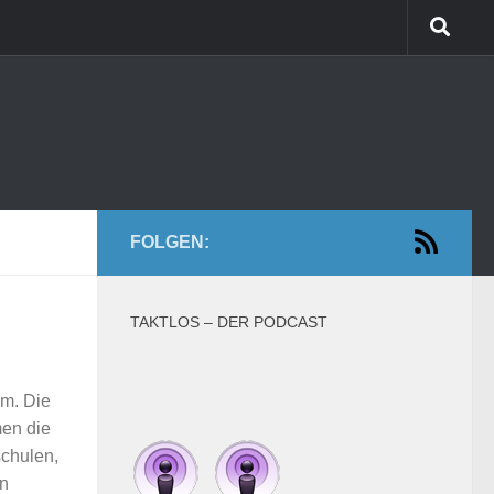
FOLGEN:
TAKTLOS – DER PODCAST
rm. Die
men die
schulen,
in