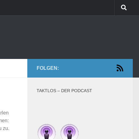
FOLGEN:
TAKTLOS – DER PODCAST
rlen
men:
u zu.