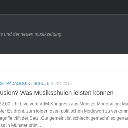
s und der neuen musikzeitung
NG
/
PÄDAGOGIK
/
SCHULE
28/04/2015
nklusion? Was Musikschulen leisten können
s 22:00 Uhr Live vom VdM-Kongress aus Münster Moderation: Ma
ler Es droht, zum folgenlosen politischen Modewort zu verkom
griffe trifft der Satz „Gut gemeint ist schlecht gemacht“ so gena
 in Münster prüft...