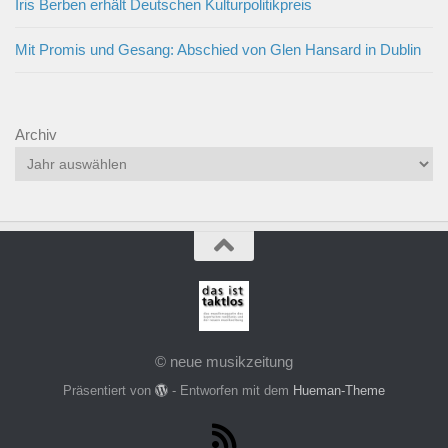
Iris Berben erhält Deutschen Kulturpolitikpreis
Mit Promis und Gesang: Abschied von Glen Hansard in Dublin
Archiv
© neue musikzeitung
Präsentiert von
- Entworfen mit dem
Hueman-Theme