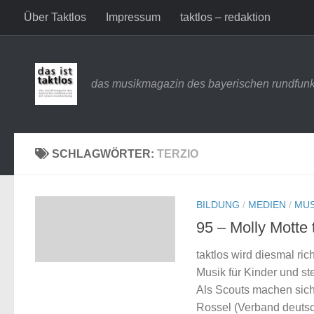
Über Taktlos
Impressum
taktlos – redaktion
Zum Inhalt springen
das musikmagazin des bayerischen rundfunk
SCHLAGWÖRTER:
TERZIO
BILDUNG
/
MEDIEN
/
MUS
95 – Molly Motte t
taktlos wird diesmal ri
Musik für Kinder und s
Als Scouts machen sich
Rossel (Verband deutsc