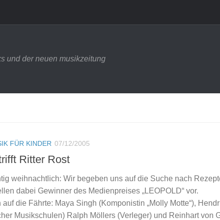
s und der neuen musikzeitung
IK FÜR KINDER
07/12/2005
rifft Ritter Rost
chtig weihnachtlich: Wir begeben uns auf die Suche nach Rezept
tellen dabei Gewinner des Medienpreises „LEOPOLD“ vor.
 auf die Fährte: Maya Singh (Komponistin „Molly Motte“), Hendr
her Musikschulen) Ralph Möllers (Verleger) und Reinhart von G