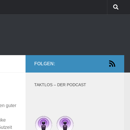
FOLGEN:
TAKTLOS – DER PODCAST
en guter
ike
utzeit