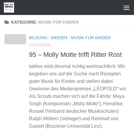
Zum Inhalt springen
KATEGORIE:
MUSIK FÜR KINDER
BILDUNG
/
MEDIEN
/
MUSIK FÜR KINDER
07/12/2005
95 – Molly Motte trifft Ritter Rost
taktlos wird diesmal richtig weihnachtlich: Wir
begeben uns auf die Suche nach Rezepten
guter Musik für Kinder und stellen dabei
Gewinner des Medienpreises „LEOPOLD“ vor.
Als Scouts machen sich auf die Fährte: Maya
Singh (Komponistin „Molly Motte“), Hendrike
Rossel (Verband deutscher Musikschulen)
Ralph Möllers (Verleger) und Reinhart von
Gutzeit (Bruckner-Universität Linz).