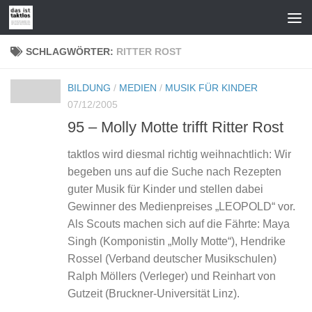
Zum Inhalt springen
SCHLAGWÖRTER:
RITTER ROST
BILDUNG
/
MEDIEN
/
MUSIK FÜR KINDER
07/12/2005
95 – Molly Motte trifft Ritter Rost
taktlos wird diesmal richtig weihnachtlich: Wir
begeben uns auf die Suche nach Rezepten
guter Musik für Kinder und stellen dabei
Gewinner des Medienpreises „LEOPOLD“ vor.
Als Scouts machen sich auf die Fährte: Maya
Singh (Komponistin „Molly Motte“), Hendrike
Rossel (Verband deutscher Musikschulen)
Ralph Möllers (Verleger) und Reinhart von
Gutzeit (Bruckner-Universität Linz).