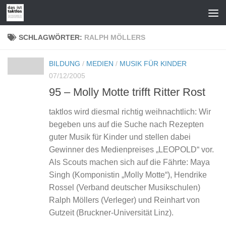
Zum Inhalt springen
SCHLAGWÖRTER:
RALPH MÖLLERS
BILDUNG
/
MEDIEN
/
MUSIK FÜR KINDER
07/12/2005
95 – Molly Motte trifft Ritter Rost
taktlos wird diesmal richtig weihnachtlich: Wir
begeben uns auf die Suche nach Rezepten
guter Musik für Kinder und stellen dabei
Gewinner des Medienpreises „LEOPOLD“ vor.
Als Scouts machen sich auf die Fährte: Maya
Singh (Komponistin „Molly Motte“), Hendrike
Rossel (Verband deutscher Musikschulen)
Ralph Möllers (Verleger) und Reinhart von
Gutzeit (Bruckner-Universität Linz).