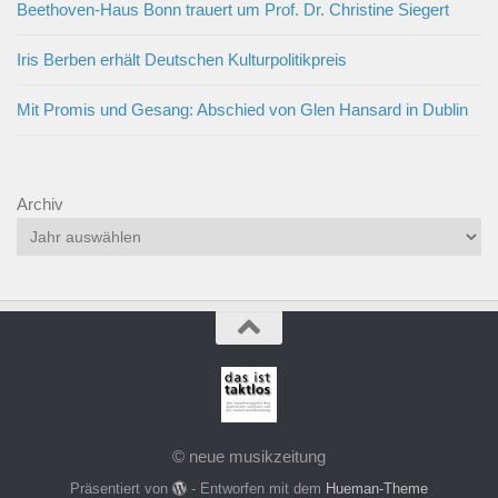
Beethoven-Haus Bonn trauert um Prof. Dr. Christine Siegert
Iris Berben erhält Deutschen Kulturpolitikpreis
Mit Promis und Gesang: Abschied von Glen Hansard in Dublin
Archiv
© neue musikzeitung
Präsentiert von
- Entworfen mit dem
Hueman-Theme