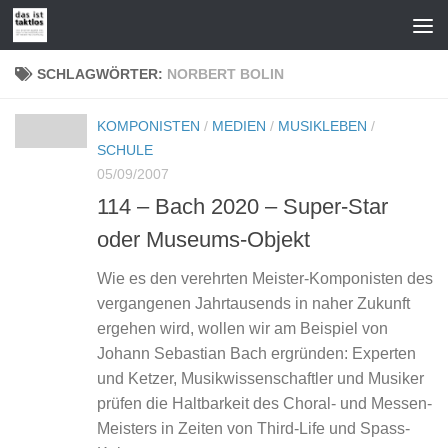
Zum Inhalt springen
SCHLAGWÖRTER:
NORBERT BOLIN
KOMPONISTEN
/
MEDIEN
/
MUSIKLEBEN
/
SCHULE
05/09/2007
114 – Bach 2020 – Super-Star
oder Museums-Objekt
Wie es den verehrten Meister-Komponisten des
vergangenen Jahrtausends in naher Zukunft
ergehen wird, wollen wir am Beispiel von
Johann Sebastian Bach ergründen: Experten
und Ketzer, Musikwissenschaftler und Musiker
prüfen die Haltbarkeit des Choral- und Messen-
Meisters in Zeiten von Third-Life und Spass-