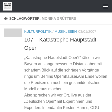
Zum Inhalt springen
SCHLAGWÖRTER:
MONIKA GRÜTTERS
KULTURPOLITIK
/
MUSIKLEBEN
03/01/2007
107 – Katastrophe Hauptstadt-
Oper
„Katastrophe Hauptstadt-Oper?“ rätseln wir
Bayern aus angemessener Distanz aber mit
scharfem Blick auf die schrägen Vorgänge
rings um Berlins Opernhäuser.Am Ende wollen
die Preußen da noch ein gesamtdeutsches
Modell draus machen.
Also sprechen wir vor Ort, live aus der
„Deutschen Oper“ mit Expertinnen und
Experten: Intendantin Kirsten Harms, CDU-