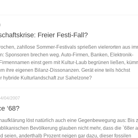
9
chaftskrise: Freier Festi-Fall?
brochen, zahllose Sommer-Festivals sprießen vielerorten aus i
: Sponsoren brechen weg. Auto-Firmen, Banken, Elektronik-
 Firmennamen einst gern mit Kultur-Laub begrünen ließen, küm
v um ihre eigenen Bilanz-Dissonanzen. Gerät eine teils höchst
her hybride Kulturlandschaft zur Sahelzone?
04/04/2007
e ‘68?
aufklärung löst natürlich auch eine Gegenbewegung aus: Bis z
blikanischen Bevölkerung glauben nicht mehr, dass die `68er a
d seien, anderthalb Prozent neigen gar dazu, dieser fossilen