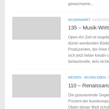
gewachsene...
MUSIKMARKT
04/06/200
135 – Musik-Wirts
Open-Air-Zeit ist ange
dürrer werdenden Böden
Produzenten, die ihren
sich jetzt lieber kreati
fantasievolle, teils sic
MEDIEN
/
MUSIKLEBEN
110 – Renaissanc
Die grassierende Gegen
Prozent der bundesrepu
Übeln dieser Welt schul