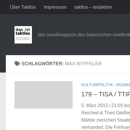
Über Taktlos
Impressum
taktlos – redaktion
Zum Inhalt springen
das musikmagazin des bayerischen rundfunk
SCHLAGWÖRTER:
MAX NYFFELER
KULTURPOLITIK
/
MUSIK
179 – TISA / TTI
5. März 2015 / 21:05 b
Reichert & Theo Geißle
Märkte zwischen Staaten
verhandelt. Die Freih