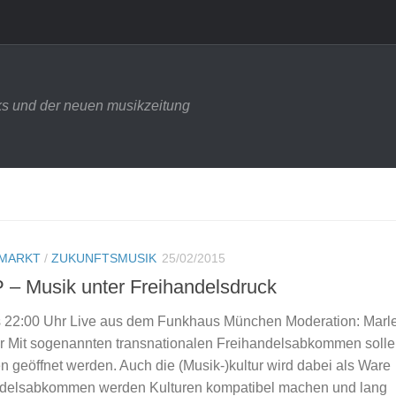
s und der neuen musikzeitung
MARKT
/
ZUKUNFTSMUSIK
25/02/2015
P – Musik unter Freihandelsdruck
is 22:00 Uhr Live aus dem Funkhaus München Moderation: Marl
r Mit sogenannten transnationalen Freihandelsabkommen solle
 geöffnet werden. Auch die (Musik-)kultur wird dabei als Ware
andelsabkommen werden Kulturen kompatibel machen und lang