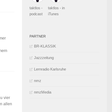
taktlos -
taktlos - in
podcast
iTunes
PARTNER
mmer
BR-KLASSIK
mern
Jazzzeitung
Lernradio Karlsruhe
nmz
nmzMedia
u vier
n allen