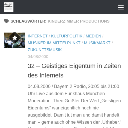
Zum Inhalt springen
SCHLAGWÖRTER:
KINDERZIMMER PRODUCTIONS
INTERNET
/
KULTURPOLITIK
/
MEDIEN
/
MUSIKER IM MITTELPUNKT
/
MUSIKMARKT
/
ZUKUNFTSMUSIK
04/08/2000
32 – Geistiges Eigentum in Zeiten
des Internets
04.08.2000 / Bayern 2 Radio, 20:05 bis 21:00
Uhr Live aus dem Funkhaus München
Moderation: Theo Geißler Der Wert „Geistigen
Eigentums“ war eigentlich noch nie
ausgebildet. Damit tut man und damit handelt
man – gerne auch ohne Wissen der „Urheber.“