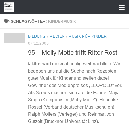
Zum Inhalt springen
SCHLAGWÖRTER:
KINDERMUSIK
BILDUNG
/
MEDIEN
/
MUSIK FÜR KINDER
07/12/2005
95 – Molly Motte trifft Ritter Rost
taktlos wird diesmal richtig weihnachtlich: Wir
begeben uns auf die Suche nach Rezepten
guter Musik für Kinder und stellen dabei
Gewinner des Medienpreises „LEOPOLD“ vor.
Als Scouts machen sich auf die Fährte: Maya
Singh (Komponistin „Molly Motte“), Hendrike
Rossel (Verband deutscher Musikschulen)
Ralph Möllers (Verleger) und Reinhart von
Gutzeit (Bruckner-Universität Linz).