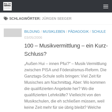
Zum Inhalt springen
SCHLAGWÖRTER:
JÜRGEN SEEGER
BILDUNG
/
MUSIKLEBEN
/
PÄDAGOGIK
/
SCHULE
03/05/2006
100 – Musikvermittlung – ein Kurz-
Schluss?
„Außen Hui – innen Pfui?“ – Musik-Vermittlung
zwischen PISA und Föderalismus-Reform. Die
Ganztags-Schule solls bringen: Viel Zeit für
Musisches am Nachmittag. Aber: Wo kommen
die qualifizierten Angebote her? Wo die
qualifizierten Lehrkräfte? Vielleicht von den
Musikschulen, die eh schließen müssen, weil
keine Zeit mehr für sie übrig bleibt? Welche