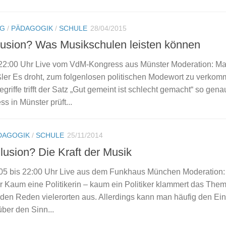
NG
/
PÄDAGOGIK
/
SCHULE
28/04/2015
nklusion? Was Musikschulen leisten können
s 22:00 Uhr Live vom VdM-Kongress aus Münster Moderation: Ma
ler Es droht, zum folgenlosen politischen Modewort zu verkom
griffe trifft der Satz „Gut gemeint ist schlecht gemacht“ so gena
 in Münster prüft...
DAGOGIK
/
SCHULE
25/11/2014
llusion? Die Kraft der Musik
:05 bis 22:00 Uhr Live aus dem Funkhaus München Moderation:
r Kaum eine Politikerin – kaum ein Politiker klammert das The
nden Reden vielerorten aus. Allerdings kann man häufig den Ei
ber den Sinn...