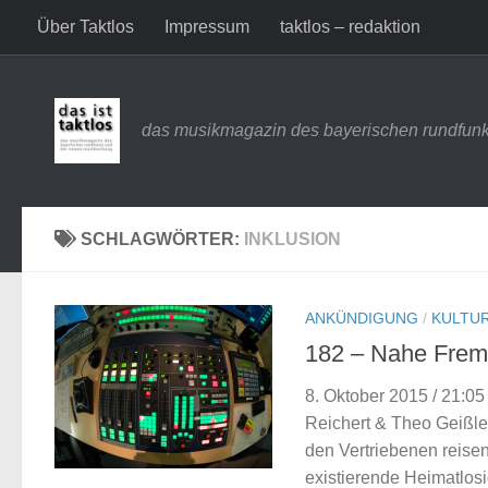
Über Taktlos
Impressum
taktlos – redaktion
Zum Inhalt springen
das musikmagazin des bayerischen rundfunk
SCHLAGWÖRTER:
INKLUSION
ANKÜNDIGUNG
/
KULTUR
182 – Nahe Fremd
8. Oktober 2015 / 21:0
Reichert & Theo Geißle
den Vertriebenen reisen
existierende Heimatlosig