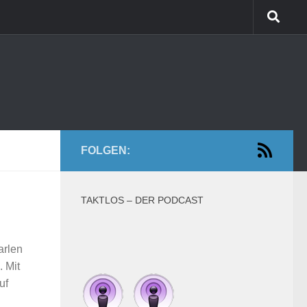
FOLGEN:
TAKTLOS – DER PODCAST
arlen
 Mit
uf