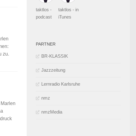
taktlos -
taktlos - in
podcast
iTunes
rlen
PARTNER
men:
u zu.
BR-KLASSIK
Jazzzeitung
Lernradio Karlsruhe
nmz
 Marlen
ma
nmzMedia
ndruck