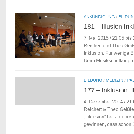
ANKÜNDIGUNG
/
BILDU
181 – Illusion I
7. Mai 2015 / 21:05 bi
Reichert und Theo Geiß
Inklusion. Für wenige Be
Beim Musikschulkongress
BILDUNG
/
MEDIZIN
/
PÄ
177 – Inklusion: I
4. Dezember 2014 / 21
Reichert & Theo Geißle
„Inklusion“ bei anrühre
gewinnen, dass schon ü