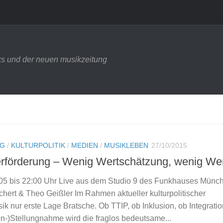
s und der neuen musikzeitung
NG
/
KULTURPOLITIK
/
MEDIEN
/
MUSIKLEBEN
27/10/2015
rförderung – Wenig Wertschätzung, wenig We
:05 bis 22:00 Uhr Live aus dem Studio 9 des Funkhauses Münc
hert & Theo Geißler Im Rahmen aktueller kulturpolitischer
k nur erste Lage Bratsche. Ob TTIP, ob Inklusion, ob Integration
ien-)Stellungnahme wird die fraglos bedeutsame...