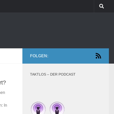
FOLGEN:
TAKTLOS – DER PODCAST
rt?
hen
: In