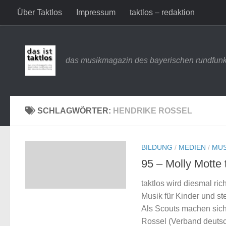
Über Taktlos
Impressum
taktlos – redaktion
Zum Inhalt springen
das musikmagazin des bayerischen rundfunk
SCHLAGWÖRTER:
HENDRIKE ROSSEL
BILDUNG
/
MEDIEN
/
MUS
95 – Molly Motte t
taktlos wird diesmal ri
Musik für Kinder und s
Als Scouts machen sich
Rossel (Verband deutsc