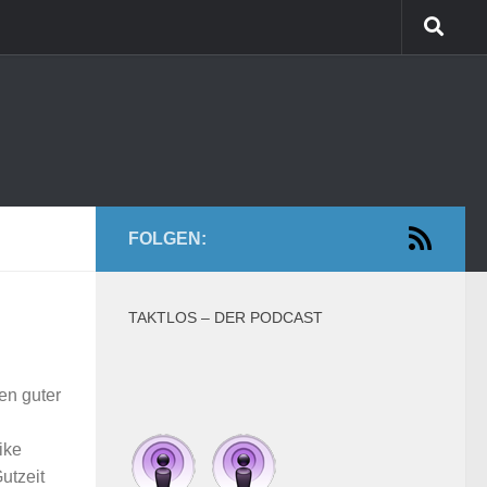
FOLGEN:
TAKTLOS – DER PODCAST
en guter
ike
utzeit