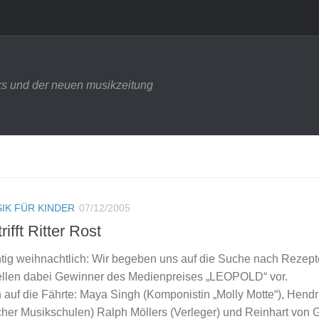
s und der neuen musikzeitung
IK FÜR KINDER
07/12/2005
rifft Ritter Rost
chtig weihnachtlich: Wir begeben uns auf die Suche nach Rezept
tellen dabei Gewinner des Medienpreises „LEOPOLD“ vor.
 auf die Fährte: Maya Singh (Komponistin „Molly Motte“), Hendr
her Musikschulen) Ralph Möllers (Verleger) und Reinhart von G