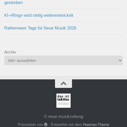
gestorben
KI-«Ring» wird stetig weiterentwickelt
Rathenower Tage für Neue Musik 2026
Archiv
© neue musikzeitung
Präsentiert von
- Entworfen mit dem
Hueman-Theme