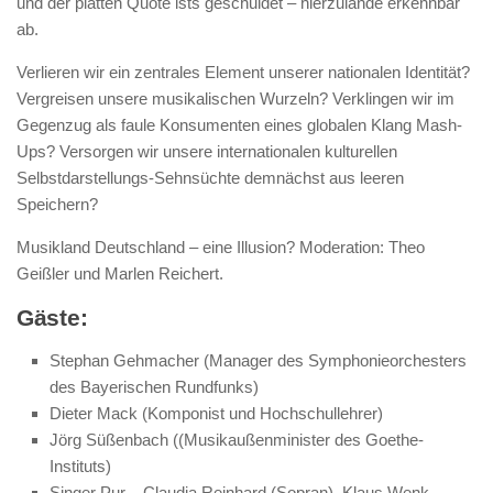
und der platten Quote ists geschuldet – hierzulande erkennbar
ab.
Verlieren wir ein zentrales Element unserer nationalen Identität?
Vergreisen unsere musikalischen Wurzeln? Verklingen wir im
Gegenzug als faule Konsumenten eines globalen Klang Mash-
Ups? Versorgen wir unsere internationalen kulturellen
Selbstdarstellungs-Sehnsüchte demnächst aus leeren
Speichern?
Musikland Deutschland – eine Illusion? Moderation: Theo
Geißler und Marlen Reichert.
Gäste:
Stephan Gehmacher (Manager des Symphonieorchesters
des Bayerischen Rundfunks)
Dieter Mack (Komponist und Hochschullehrer)
Jörg Süßenbach ((Musikaußenminister des Goethe-
Instituts)
Singer Pur – Claudia Reinhard (Sopran), Klaus Wenk