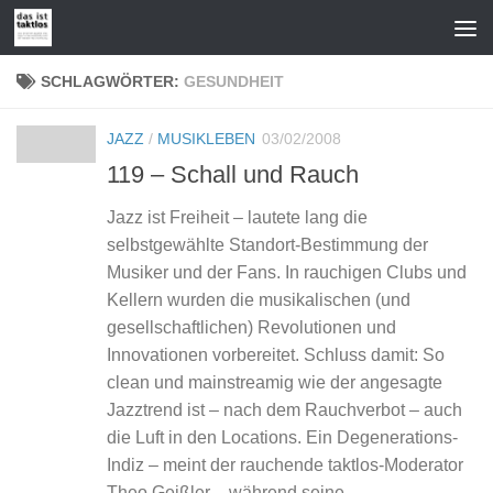
Zum Inhalt springen
SCHLAGWÖRTER:
GESUNDHEIT
JAZZ
/
MUSIKLEBEN
03/02/2008
119 – Schall und Rauch
Jazz ist Freiheit – lautete lang die
selbstgewählte Standort-Bestimmung der
Musiker und der Fans. In rauchigen Clubs und
Kellern wurden die musikalischen (und
gesellschaftlichen) Revolutionen und
Innovationen vorbereitet. Schluss damit: So
clean und mainstreamig wie der angesagte
Jazztrend ist – nach dem Rauchverbot – auch
die Luft in den Locations. Ein Degenerations-
Indiz – meint der rauchende taktlos-Moderator
Theo Geißler – während seine