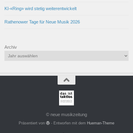
KI-«Ring» wird stetig weiterentwickelt
Rathenower Tage für Neue Musik 2026
Archiv
© neue musikzeitung
Präsentiert von
- Entworfen mit dem
Hueman-Theme