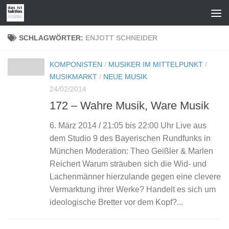
Zum Inhalt springen
SCHLAGWÖRTER:
ENJOTT SCHNEIDER
KOMPONISTEN
/
MUSIKER IM MITTELPUNKT
/
MUSIKMARKT
/
NEUE MUSIK
24/02/2014
172 – Wahre Musik, Ware Musik
6. März 2014 / 21:05 bis 22:00 Uhr Live aus
dem Studio 9 des Bayerischen Rundfunks in
München Moderation: Theo Geißler & Marlen
Reichert Warum sträuben sich die Wid- und
Lachenmänner hierzulande gegen eine clevere
Vermarktung ihrer Werke? Handelt es sich um
ideologische Bretter vor dem Kopf?...