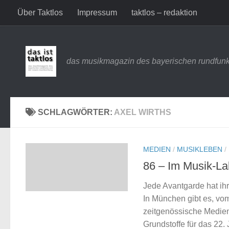
Über Taktlos
Impressum
taktlos – redaktion
Zum Inhalt springen
das musikmagazin des bayerischen rundfunk
SCHLAGWÖRTER:
AXEL WIRTHS
MEDIEN
/
MUSIKLEBEN
/
86 – Im Musik-La
Jede Avantgarde hat ihr
In München gibt es, vo
zeitgenössische Medien
Grundstoffe für das 22.