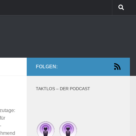
FOLGEN:
TAKTLOS – DER PODCAST
zutage:
für
-
unehmend