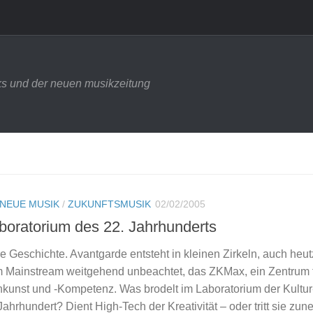
s und der neuen musikzeitung
NEUE MUSIK
/
ZUKUNFTSMUSIK
02/02/2005
boratorium des 22. Jahrhunderts
e Geschichte. Avantgarde entsteht in kleinen Zirkeln, auch heut
m Mainstream weitgehend unbeachtet, das ZKMax, ein Zentrum 
kunst und -Kompetenz. Was brodelt im Laboratorium der Kultur
 Jahrhundert? Dient High-Tech der Kreativität – oder tritt sie z