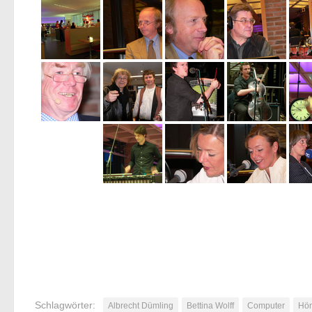
Schlagwörter:
Albrecht Dümling
Bettina Wolff
Computer
Hö