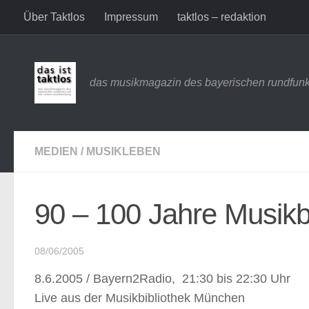
Über Taktlos
Impressum
taktlos – redaktion
Zum Inhalt springen
das musikmagazin des bayerischen rundfunk
MEDIEN
/
MUSIKLEBEN
90 – 100 Jahre Musikb
08/06/2005
8.6.2005 / Bayern2Radio, 21:30 bis 22:30 Uhr
Live aus der Musikbibliothek München