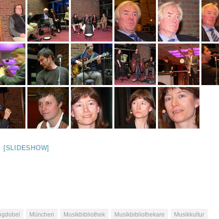
[SLIDESHOW]
ngdobel
München
Musikbibliothek
Musikbibliothekare
Musikkultur