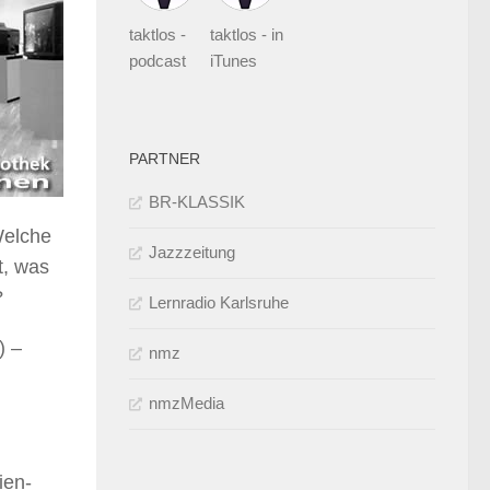
taktlos -
taktlos - in
podcast
iTunes
PARTNER
BR-KLASSIK
Welche
Jazzzeitung
t, was
?
Lernradio Karlsruhe
) –
nmz
nmzMedia
ien-