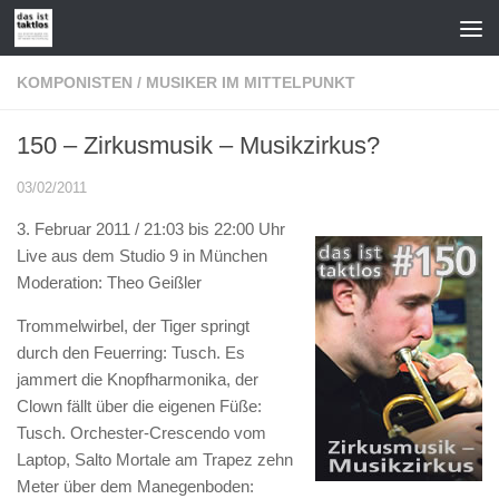
Zum Inhalt springen
KOMPONISTEN
/
MUSIKER IM MITTELPUNKT
150 – Zirkusmusik – Musikzirkus?
03/02/2011
3. Februar 2011 / 21:03 bis 22:00 Uhr
Live aus dem Studio 9 in München
Moderation: Theo Geißler
Trommelwirbel, der Tiger springt
durch den Feuerring: Tusch. Es
jammert die Knopfharmonika, der
Clown fällt über die eigenen Füße:
Tusch. Orchester-Crescendo vom
Laptop, Salto Mortale am Trapez zehn
Meter über dem Manegenboden: