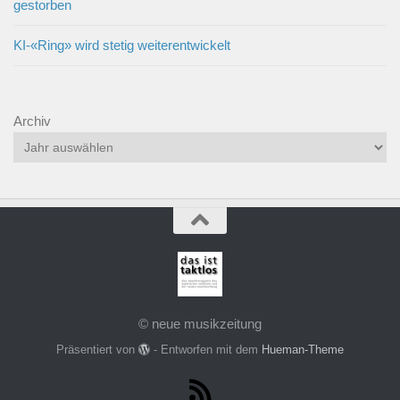
gestorben
KI-«Ring» wird stetig weiterentwickelt
Archiv
© neue musikzeitung
Präsentiert von
- Entworfen mit dem
Hueman-Theme