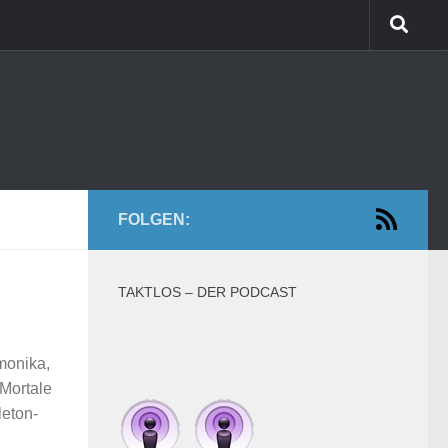
FOLGEN:
TAKTLOS – DER PODCAST
monika,
 Mortale
leton-