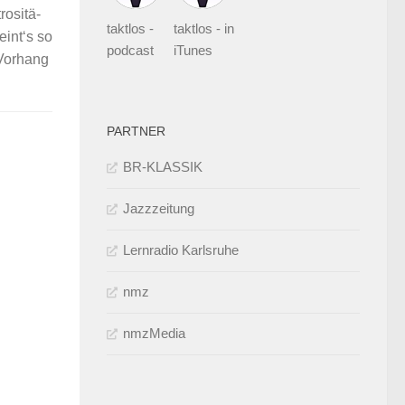
osi­tä­
taktlos -
taktlos - in
eint‘s so
podcast
iTunes
 Vorhang
PARTNER
BR-KLASSIK
Jazzzeitung
Lernradio Karlsruhe
nmz
nmzMedia