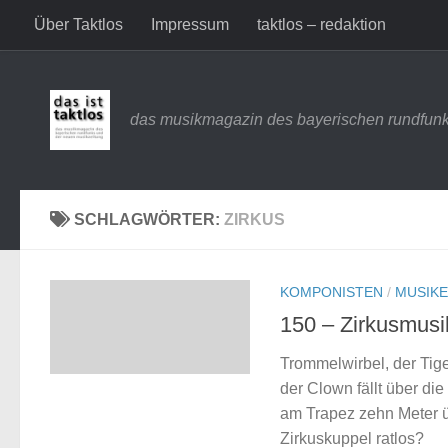
Über Taktlos
Impressum
taktlos – redaktion
Zum Inhalt springen
das musikmagazin des bayerischen rundfunk
SCHLAGWÖRTER:
ZIRKUS
KOMPONISTEN
/
MUSIKE
150 – Zirkusmusi
Trommelwirbel, der Tig
der Clown fällt über d
am Trapez zehn Meter ü
Zirkuskuppel ratlos?