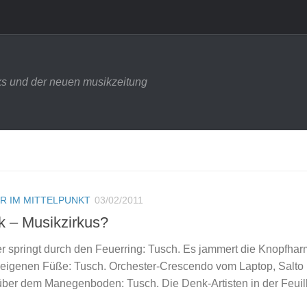
s und der neuen musikzeitung
R IM MITTELPUNKT
03/02/2011
k – Musikzirkus?
er springt durch den Feuerring: Tusch. Es jammert die Knopfhar
ie eigenen Füße: Tusch. Orchester-Crescendo vom Laptop, Salto
ber dem Manegenboden: Tusch. Die Denk-Artisten in der Feuil