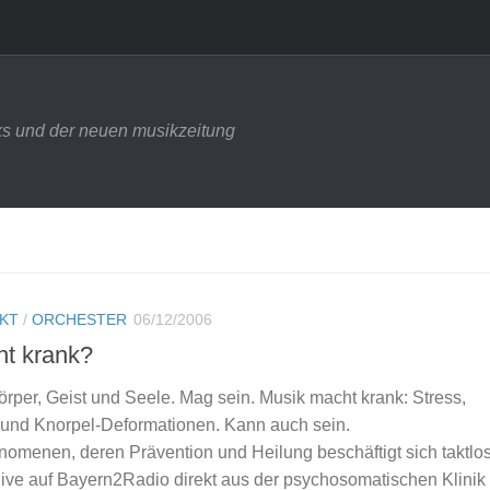
s und der neuen musikzeitung
NKT
/
ORCHESTER
06/12/2006
ht krank?
örper, Geist und Seele. Mag sein. Musik macht krank: Stress,
und Knorpel-Deformationen. Kann auch sein.
nomenen, deren Prävention und Heilung beschäftigt sich taktlo
live auf Bayern2Radio direkt aus der psychosomatischen Klinik