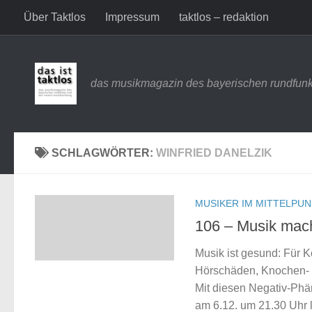
Über Taktlos
Impressum
taktlos – redaktion
Zum Inhalt springen
das musikmagazin des bayerischen rundfunk
SCHLAGWÖRTER:
WINFRIED DANELZIK
MUSIKER IM MITTELPU
106 – Musik mac
Musik ist gesund: Für K
Hörschäden, Knochen- 
Mit diesen Negativ-Phä
am 6.12. um 21.30 Uhr 