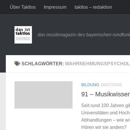
Über Taktlos
Impressum
taktlos – redaktion
Zum Inhalt springen
das musikmagazin des bayerischen rundfunk
SCHLAGWÖRTER:
WAHRNEHMUNGSPSYCHOL
BILDUNG
06/07/2005
91 – Musikwissen
Seit rund 100 Jahren g
Universitäten und Hoch
Abhandlungen – wie wich
Hören wir sie anders?