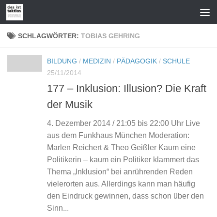
Zum Inhalt springen
SCHLAGWÖRTER:
TOBIAS GEHRING
BILDUNG
/
MEDIZIN
/
PÄDAGOGIK
/
SCHULE
25/11/2014
177 – Inklusion: Illusion? Die Kraft
der Musik
4. Dezember 2014 / 21:05 bis 22:00 Uhr Live
aus dem Funkhaus München Moderation:
Marlen Reichert & Theo Geißler Kaum eine
Politikerin – kaum ein Politiker klammert das
Thema „Inklusion“ bei anrührenden Reden
vielerorten aus. Allerdings kann man häufig
den Eindruck gewinnen, dass schon über den
Sinn...